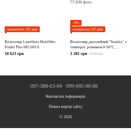
−9%
залишилось 145 днів
залишилось 145 днів
Вологомір Laserliner MultiWet-
Вологомір дисплейний "Stanley" з
Finder Plus 082.091A
температ. режимом 0-50°С,
джерело живл.- 3 табл. батарейки
10 623 грн
3 201 грн
3 518 грн
CR-2032 0-77-030
097-388-63-04
099-085-80-88
Контактна інформація
Повна версія сайту
© 2026