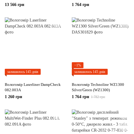
Compact Plus (BLE) 082.321A
13 566 грн
1 764 грн
−1%
залишилось 145 днів
залишилось 145 днів
Вологомір Laserliner DampCheck
Вологомір Technoline WZ1300
082.003A
Silver/Green (WZ1300)
1 260 грн
1 764 грн
1 782 грн