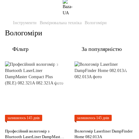
Інструменти
Вимірювальна техніка
Вологоміри
Вологоміри
Фільтр
За популярністю
залишилось 145 днів
залишилось 145 днів
Професійний вологомір з
Вологомір Laserliner DampFinder
Bluetooth LaserLiner DampMaster
Home 082.013A