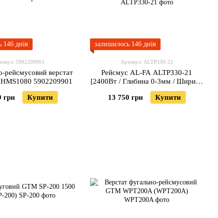
 146 днів
залишилось 146 днів
тикул: 5902209901
Артикул: ALTP330-21
о-рейсмусовий верстат
Рейсмус AL-FA ALTP330-21
 HMS1080 5902209901
[2400Вт / Глибина 0-3мм / Ширина
0-330мм / Швидкість подачі 6м/хв]
9 грн
Купити
13 750 грн
Купити