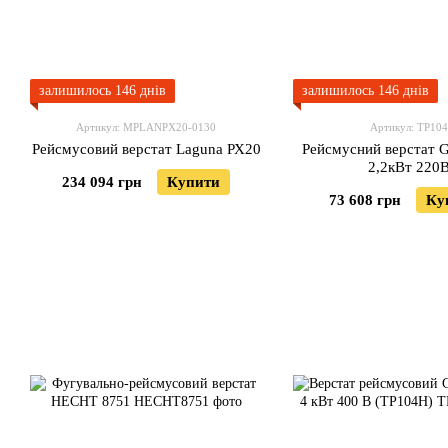
залишилось 146 днів
залишилось 146 днів
Артикул: MPLANPX20-0130
Артикул: TP10
Рейсмусовий верстат Laguna РХ20
Рейсмусний верстат 
2,2кВт 220
234 094 грн
Купити
73 608 грн
Ку