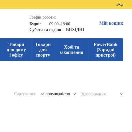
Вхід
Графік роботи:
Мій кошик
Будні:
09:00–18:00
Субота та неділя = ВИХІДНІ
Товари
Товари
PowerBank
Хобі та
для дому
для
(Зарядні
захоплення
і офісу
спорту
пристрої)
Сортування:
за популярністю
Відображення: