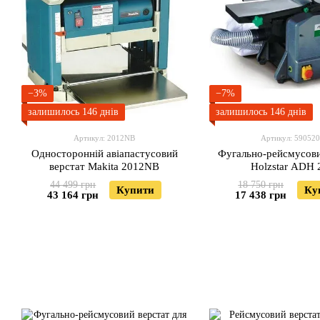
−3%
−7%
залишилось 146 днів
залишилось 146 днів
Артикул: 2012NB
Артикул: 59052
Односторонній авіапастусовий
Фугально-рейсмусови
верстат Makita 2012NB
Holzstar ADH 
44 499 грн
18 750 грн
Купити
Ку
43 164 грн
17 438 грн