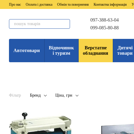
Перейти до основного контенту
Про нас
Оплата і доставка
Обмін та повернення
Контактна інформація
У
097-388-63-04
099-085-80-88
Відпочинок
Верстатне
Дитячі
Автотовари
і туризм
обладнання
товари
Фільтр
Бренд
Ціна, грн