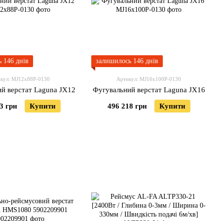
 146 днів
залишилось 146 днів
кул: MJ12x88P-0130
Артикул: MJ16x100P-0130
й верстат Laguna JX12
Фугувальний верстат Laguna JX16
3 грн
Купити
496 218 грн
Купити