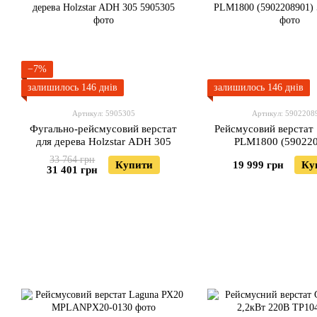
−7%
залишилось 146 днів
залишилось 146 днів
Артикул: 5905305
Артикул: 5902208
Фугально-рейсмусовий верстат
Рейсмусовий верстат
для дерева Holzstar ADH 305
PLM1800 (59022
33 764 грн
Купити
19 999 грн
Ку
31 401 грн