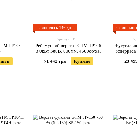
залишилось 146 днів
залишилось
4
Артикул: TP106
Ар
GTM TP104
Рейсмусний верстат GTM TP106
Фугувальн
В
3,0кВт 380В, 600мм, 4500об/хв.
Scheppach
пити
71 442 грн
Купити
23 49