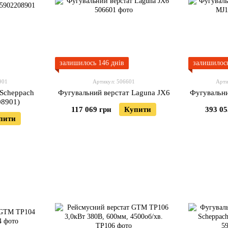
залишилось 146 днів
залишилось
901
Артикул: 506601
Арти
 Scheppach
Фугувальний верстат Laguna JX6
Фугувальни
08901)
117 069 грн
Купити
393 05
пити