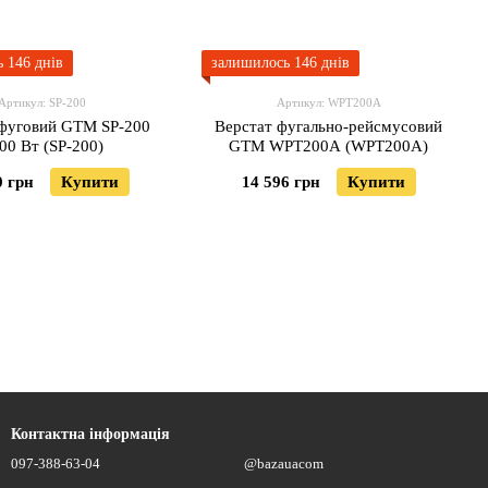
 146 днів
залишилось 146 днів
Артикул: SP-200
Артикул: WPT200A
 фуговий GTM SP-200
Верстат фугально-рейсмусовий
00 Вт (SP-200)
GTM WPT200A (WPT200A)
0 грн
Купити
14 596 грн
Купити
Контактна інформація
097-388-63-04
@bazauacom