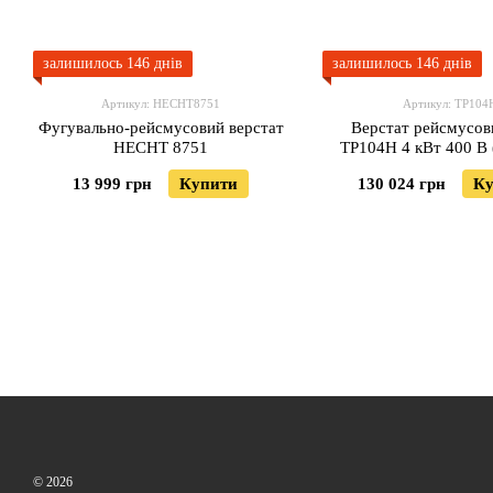
залишилось 146 днів
залишилось 146 днів
Артикул: HECHT8751
Артикул: TP104
Фугувально-рейсмусовий верстат
Верстат рейсмусо
HECHT 8751
TP104H 4 кВт 400 В
13 999 грн
Купити
130 024 грн
Ку
© 2026