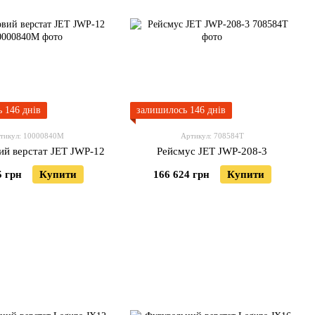
 146 днів
залишилось 146 днів
тикул: 10000840M
Артикул: 708584T
ий верстат JET JWP-12
Рейсмус JET JWP-208-3
5 грн
Купити
166 624 грн
Купити