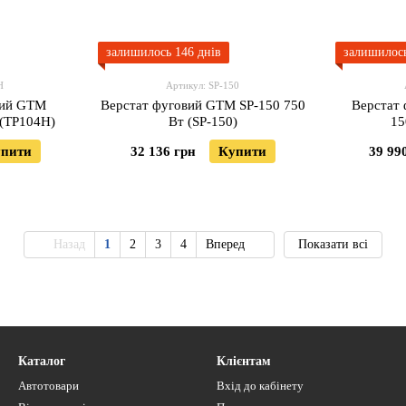
залишилось 146 днів
залишилось
H
Артикул: SP-150
вий GTM
Верстат фуговий GTM SP-150 750
Верстат
 (TP104H)
Вт (SP-150)
15
пити
32 136 грн
Купити
39 99
Назад
1
2
3
4
Вперед
Показати всі
Каталог
Клієнтам
Автотовари
Вхід до кабінету