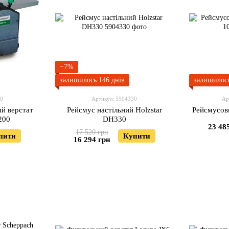
−7%
залишилось 146 днів
залишилось
00
Артикул: 5904330
Ар
й верстат
Рейсмус настільний Holzstar
Рейсмусов
200
DH330
23 48
17 520 грн
пити
Купити
16 294 грн