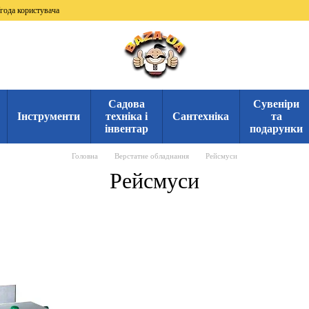
года користувача
Садова
Сувеніри
Інструменти
техніка і
Сантехніка
та
інвентар
подарунки
Головна
Верстатне обладнання
Рейсмуси
Рейсмуси