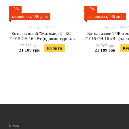
−5%
−5%
залишилось 146 днів
залишилось 146 днів
Артикул: 3837272
Артикул: 38372
Котел газовий "Житомир-3" КС-
Котел газовий "Жито
Г-015 СН 16 кВт (одноконтурний)
Г-015 СН 16 кВт (одн
(димохід вгору)
(димохід ззад
22 307 грн
22 307 грн
Купити
Ку
21 189 грн
21 189 грн
© 2026