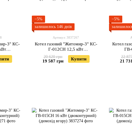
−5%
−5%
залишилось 146 днів
залишилось
68
Артикул: 3837267
А
мир-3" КС-
Котел газовий "Житомир-3" КС-
Котел газ
кВт
Г-012СН 12,5 кВт
ГВ-
охід вгору)
(одноконтурний) (димохід ззаду)
(двоконту
20 620 грн
22 87
пити
Купити
19 587 грн
21 73