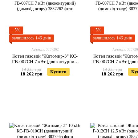
−5%
−5%
залишилось 146 днів
залишилось 146 днів
Артикул: 3837262
Артикул: 38372
Котел газовий "Житомир-3" КС-
Котел газовий "Жито
ГВ-007СН 7 кВт (двоконтурний)
ГВ-007СН 7 кВт (дво
(димохід вгору)
(димохід ззад
19 223 грн
19 223 грн
Купити
Ку
18 262 грн
18 262 грн