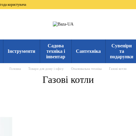
года користувача
Садова
Сувеніри
Інструменти
техніка і
Сантехніка
та
інвентар
подарунки
Головна
Товари для дому і офісу
Опалювальна техніка
Газові котли
Газові котли