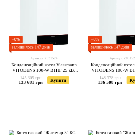
−8%
−8%
залишилось 147 днів
залишилось 147 днів
Артикул: Z031524
Артикул: Z0315
Конденсаційний котел Viessmann
Конденсаційний котел
VITODENS 100-W B1НF 25 кВт
VITODENS 100-W B1
одноконтурний
145 305 грн
148 378 грн
Купити
Ку
133 681 грн
136 508 грн