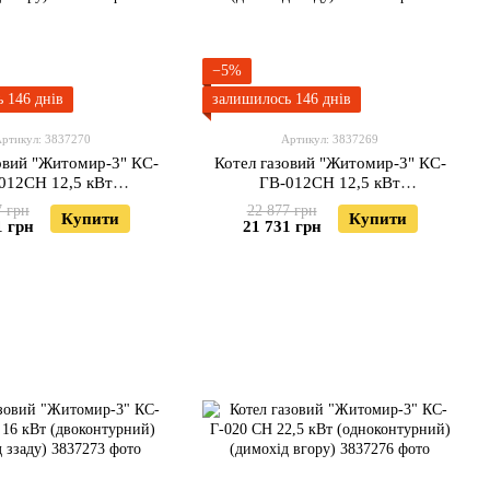
−5%
 146 днів
залишилось 146 днів
ртикул: 3837270
Артикул: 3837269
овий "Житомир-3" КС-
Котел газовий "Житомир-3" КС-
012СН 12,5 кВт
ГВ-012СН 12,5 кВт
рний) (димохід вгору)
(двоконтурний) (димохід ззаду)
7 грн
22 877 грн
Купити
Купити
1 грн
21 731 грн