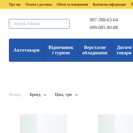
Перейти до основного контенту
Про нас
Оплата і доставка
Обмін та повернення
Контактна інформація
У
097-388-63-04
099-085-80-88
Відпочинок
Верстатне
Дитячі
Автотовари
і туризм
обладнання
товари
Фільтр
Бренд
Ціна, грн