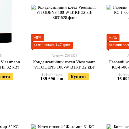
−8%
−5%
залишилось 147 днів
залишилось
25
Артикул: Z031528
А
 Viessmann
Конденсаційний котел Viessmann
Газовий 
HF 32 кВт
VITODENS 100-W B1KF 32 кВт
КС-Г-007
151 844 грн
16 93
пити
Купити
139 696 грн
16 09