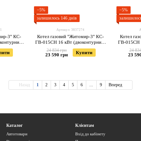
−5%
−5%
залишилось 146 днів
залишилось
71
Артикул: 3837274
А
мир-3" КС-
Котел газовий "Житомир-3" КС-
Котел газ
оконтурний)
ГВ-015СН 16 кВт (двоконтурний)
ГВ-015СН 
у)
(димохід вгору)
(
24 834 грн
24 83
пити
Купити
23 590 грн
23 59
Назад
1
2
3
4
5
6
...
9
Вперед
Каталог
Клієнтам
Автотовари
Вхід до кабінету