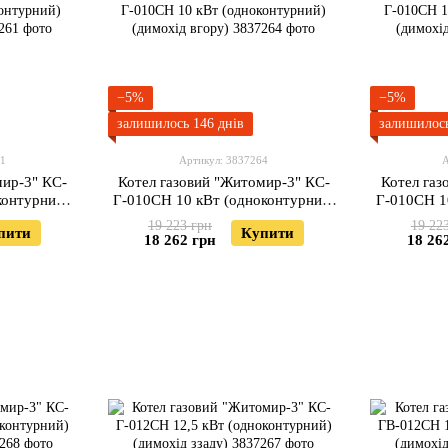
−5%
−5%
залишилось 146 днів
залишилось
61
Артикул: 3837264
А
мир-3" КС-
Котел газовий "Житомир-3" КС-
Котел газ
контурний)
Г-010СН 10 кВт (одноконтурний)
Г-010СН 1
у)
(димохід вгору)
(
19 223 грн
19 22
пити
Купити
18 262 грн
18 26