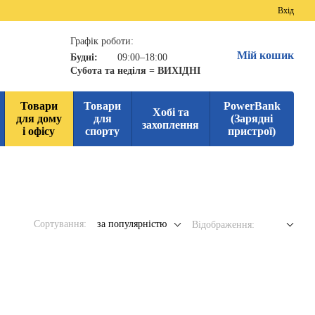
Вхід
Графік роботи:
Мій кошик
Будні:
09:00–18:00
Субота та неділя = ВИХІДНІ
Товари
Товари
PowerBank
Хобі та
для дому
для
(Зарядні
захоплення
і офісу
спорту
пристрої)
Сортування:
за популярністю
Відображення: