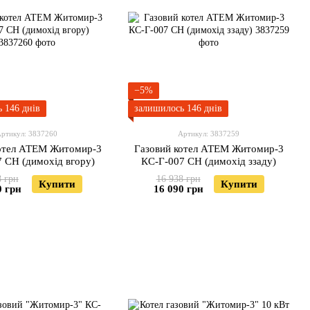
−5%
 146 днів
залишилось 146 днів
ртикул: 3837260
Артикул: 3837259
котел АТЕМ Житомир-3
Газовий котел АТЕМ Житомир-3
 СН (димохід вгору)
КС-Г-007 СН (димохід ззаду)
8 грн
16 938 грн
Купити
Купити
0 грн
16 090 грн