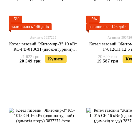
−5%
−5%
залишилось 146 днів
залишилось 146 днів
Артикул: 3837265
Артикул: 38372
Котел газовий "Житомир-3" 10 кВт
Котел газовий "Жито
КС-ГВ-010СН (двоконтурний)
Г-012СН 12,5 
(димохід ззаду)
(одноконтурний) (дим
21 622 грн
20 620 грн
Купити
Ку
20 549 грн
19 587 грн