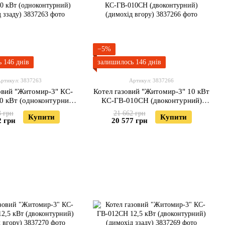
−5%
 146 днів
залишилось 146 днів
ртикул: 3837263
Артикул: 3837266
овий "Житомир-3" КС-
Котел газовий "Житомир-3" 10 кВт
0 кВт (одноконтурний)
КС-ГВ-010СН (двоконтурний)
димохід ззаду)
(димохід вгору)
3 грн
21 662 грн
Купити
Купити
2 грн
20 577 грн