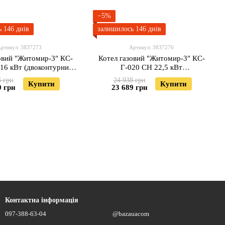
−5%
 146 днів
залишилось 146 днів
ртикул: 3837273
Артикул: 3837276
овий "Житомир-3" КС-
Котел газовий "Житомир-3" КС-
16 кВт (двоконтурний)
Г-020 СН 22,5 кВт
димохід ззаду)
(одноконтурний) (димохід вгору)
4 грн
24 938 грн
Купити
Купити
0 грн
23 689 грн
Контактна інформація
097-388-63-04
@bazauacom