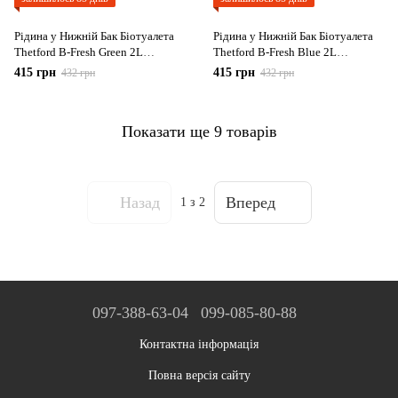
Рідина у Нижній Бак Біотуалета
Рідина у Нижній Бак Біотуалета
Thetford B-Fresh Green 2L
Thetford B-Fresh Blue 2L
(8710315020786)
(8710315017595)
415 грн
415 грн
432 грн
432 грн
Показати ще 9 товарів
Назад
Вперед
1
з 2
097-388-63-04
099-085-80-88
Контактна інформація
Повна версія сайту