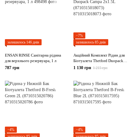
−7%
залишилось 146 днів
залишилось 85 днів
ENSAN RINSE Санітарна рідина
Акційний Комплект Рідин для
для верхнього резервуара, 1 л
Біотуалета Thetford Duopack
Campa 2x1.5L (8710315018073)
787 грн
1 130 грн
1 215 грн
−4%
−4%
залишилось 85 днів
залишилось 85 днів