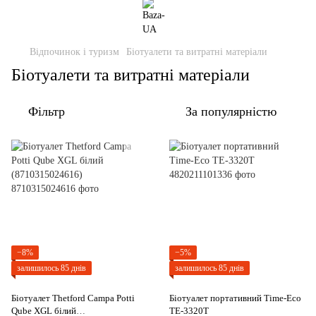
Відпочинок і туризм
Біотуалети та витратні матеріали
Біотуалети та витратні матеріали
Фільтр
За популярністю
−8%
−5%
залишилось 85 днів
залишилось 85 днів
Біотуалет Thetford Campa Potti
Біотуалет портативний Time-Eco
Qube XGL білий
TE-3320T