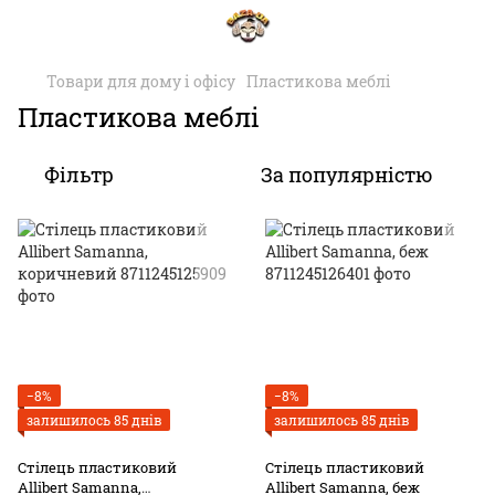
Товари для дому і офісу
Пластикова меблі
Пластикова меблі
Фільтр
За популярністю
−8%
−8%
залишилось 85 днів
залишилось 85 днів
Стілець пластиковий
Стілець пластиковий
Allibert Samanna,
Allibert Samanna, беж