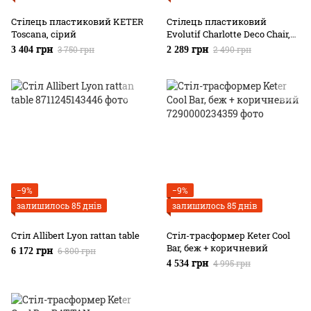
Стілець пластиковий KETER
Стілець пластиковий
Toscana, сірий
Evolutif Charlotte Deco Chair,
білий
3 750 грн
2 490 грн
3 404 грн
2 289 грн
−9%
−9%
залишилось 85 днів
залишилось 85 днів
Стіл Allibert Lyon rattan table
Стіл-трасформер Keter Cool
Bar, беж + коричневий
6 800 грн
6 172 грн
4 995 грн
4 534 грн