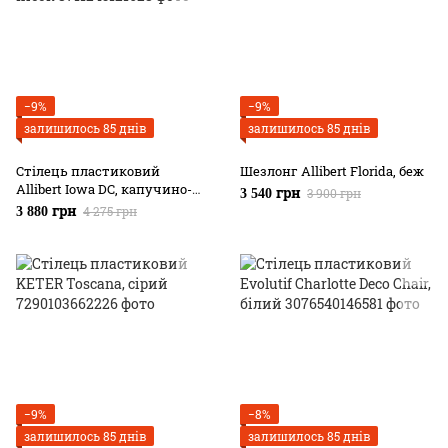
−9%
−9%
залишилось 85 днів
залишилось 85 днів
Стілець пластиковий
Шезлонг Allibert Florida, беж
Allibert Iowa DC, капучино-
3 900 грн
3 540 грн
пісок
4 275 грн
3 880 грн
−9%
−8%
залишилось 85 днів
залишилось 85 днів