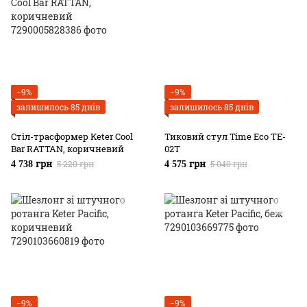
−9%
−9%
залишилось 85 днів
залишилось 85 днів
Стіл-трасформер Keter Cool
Тиковий стул Time Eco TE-
Bar RATTAN, коричневий
02T
5 220 грн
5 040 грн
4 738 грн
4 575 грн
−9%
−9%