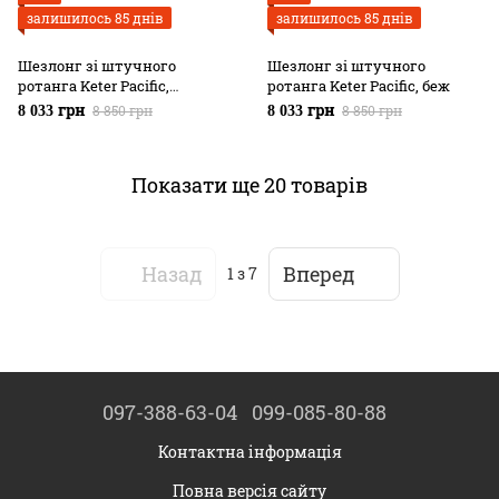
залишилось 85 днів
залишилось 85 днів
Шезлонг зі штучного
Шезлонг зі штучного
ротанга Keter Pacific,
ротанга Keter Pacific, беж
коричневий
8 850 грн
8 850 грн
8 033 грн
8 033 грн
Показати ще 20 товарів
Назад
Вперед
1
з 7
097-388-63-04
099-085-80-88
Контактна інформація
Повна версія сайту