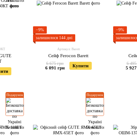
−9%
−9%
залишилося 144 дні
залишилося
0КТ
Артикул: Barett
 GUTE
Сейф Ferocon Barett
Сейф
Т
6 675 грн
6 495
Купити
6 091 грн
5 927
пити
Подарунок
Подарунок