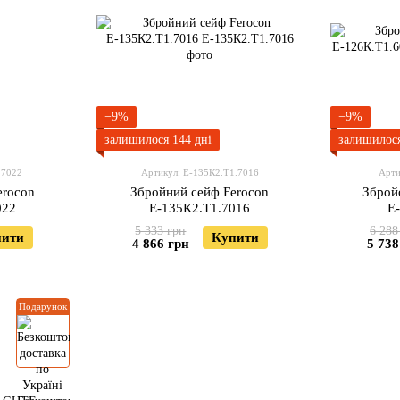
−9%
−9%
залишилося 144 дні
залишилося
.7022
Артикул: Е-135К2.Т1.7016
Арти
erocon
Збройний сейф Ferocon
Зброй
022
Е-135К2.Т1.7016
Е
5 333 грн
6 288
пити
Купити
4 866 грн
5 738
Подарунок