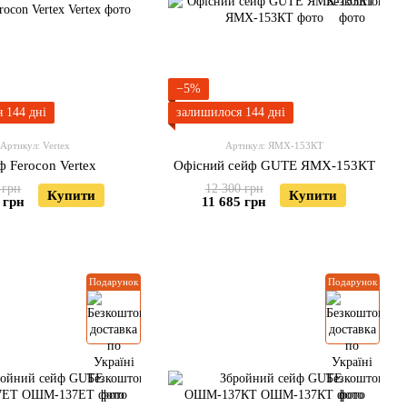
−5%
 144 дні
залишилося 144 дні
Артикул: Vertex
Артикул: ЯМХ-153КТ
 Ferocon Vertex
Офісний сейф GUTE ЯМХ-153КТ
 грн
12 300 грн
Купити
Купити
 грн
11 685 грн
Подарунок
Подарунок