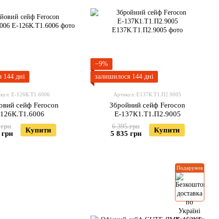
−9%
 144 дні
залишилося 144 дні
кул: Е-126К.Т1.6006
Артикул: Е137К.Т1.П2.9005
овий сейф Ferocon
Збройний сейф Ferocon
-126К.Т1.6006
Е-137К1.Т1.П2.9005
 грн
6 395 грн
Купити
Купити
 грн
5 835 грн
Подарунок