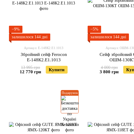
−9%
−5%
залишилося 144 дні
залишилося 144 дні
Артикул: Е-148К2.Е1.1013
Артикул: ОШМ-13
Збройний сейф Ferocon
Сейф збройовий
Е-148К2.Е1.1013
ОШМ-130К
13 995 грн
4 000 грн
Купити
Ку
12 770 грн
3 800 грн
Подарунок