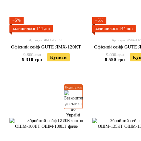
−5%
−5%
залишилося 144 дні
залишилося 144 дні
Артикул: ЯМХ-120КТ
Артикул: ЯМХ-11
Офісний сейф GUTE ЯМХ-120КТ
Офісний сейф GUTE 
9 800 грн
9 000 грн
Купити
Ку
9 310 грн
8 550 грн
Подарунок