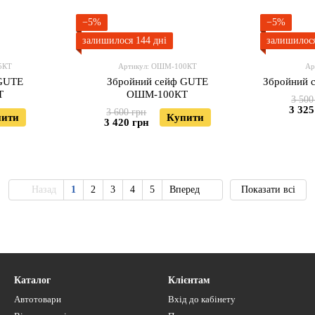
−5%
−5%
залишилося 144 дні
залишилося
5КТ
Артикул: ОШМ-100КТ
Ар
 GUTE
Збройний сейф GUTE
Збройний
Т
ОШМ-100КТ
3 500
3 325
3 600 грн
пити
Купити
3 420 грн
Назад
1
2
3
4
5
Вперед
Показати всі
Каталог
Клієнтам
Автотовари
Вхід до кабінету