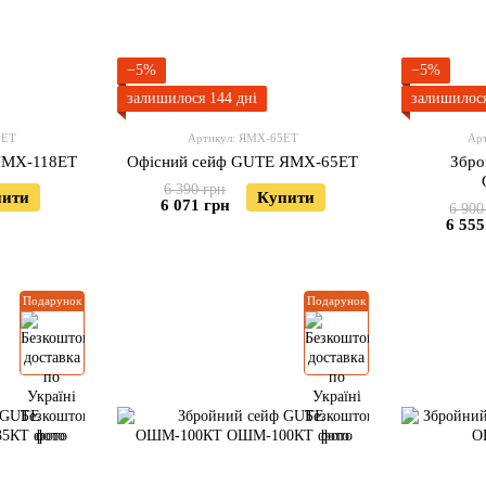
−5%
−5%
залишилося 144 дні
залишилося
8ЕТ
Артикул: ЯМХ-65ЕТ
Ар
ЯМХ-118ЕТ
Офісний сейф GUTE ЯМХ-65ЕТ
Збро
6 390 грн
пити
Купити
6 071 грн
6 900
6 555
Подарунок
Подарунок