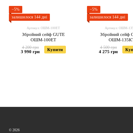
−5%
−5%
залишилося 144 дні
залишилося 144 дні
Артикул: ОШМ-100ЕТ
Артикул: ОШМ-13
Збройний сейф GUTE
Збройний сейф
ОШМ-100ЕТ
ОШМ-135К
4 200 грн
4 500 грн
Купити
Ку
3 990 грн
4 275 грн
© 2026