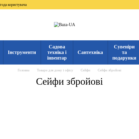
года користувача
Садова
Сувеніри
Інструменти
техніка і
Сантехніка
та
інвентар
подарунки
Головна
Товари для дому і офісу
Сейфи
Сейфи збройові
Сейфи збройові