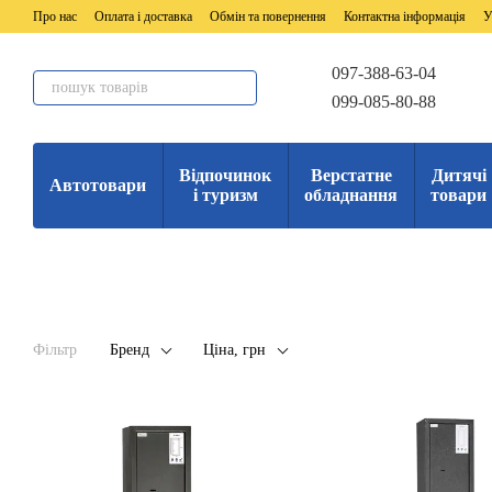
Перейти до основного контенту
Про нас
Оплата і доставка
Обмін та повернення
Контактна інформація
У
097-388-63-04
099-085-80-88
Відпочинок
Верстатне
Дитячі
Автотовари
і туризм
обладнання
товари
Фільтр
Бренд
Ціна, грн