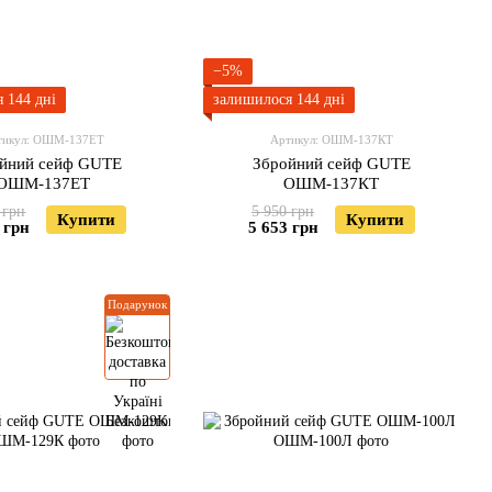
−5%
 144 дні
залишилося 144 дні
тикул: ОШМ-137ЕТ
Артикул: ОШМ-137КТ
йний сейф GUTE
Збройний сейф GUTE
ОШМ-137ЕТ
ОШМ-137КТ
 грн
5 950 грн
Купити
Купити
 грн
5 653 грн
Подарунок