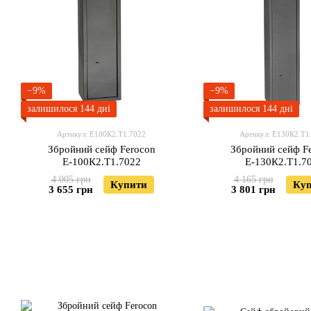
−9%
−9%
залишилося 144 дні
залишилося 144 дні
Артикул: Е100К2.Т1.7022
Артикул: Е130К2.Т1
Збройний сейф Ferocon
Збройний сейф F
Е-100К2.Т1.7022
Е-130К2.Т1.7
4 005 грн
4 165 грн
Купити
Ку
3 655 грн
3 801 грн