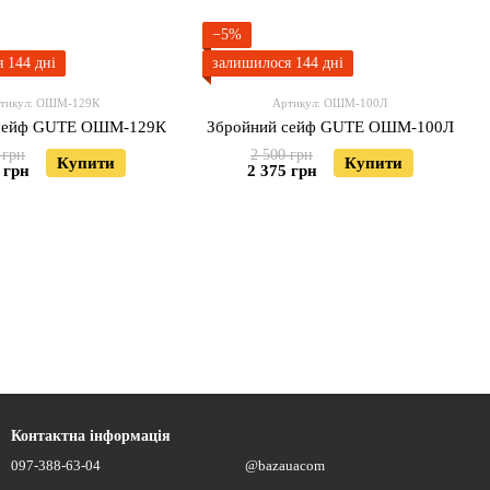
−5%
 144 дні
залишилося 144 дні
тикул: ОШМ-129К
Артикул: ОШМ-100Л
 сейф GUTE ОШМ-129К
Збройний сейф GUTE ОШМ-100Л
 грн
2 500 грн
Купити
Купити
 грн
2 375 грн
Контактна інформація
097-388-63-04
@bazauacom