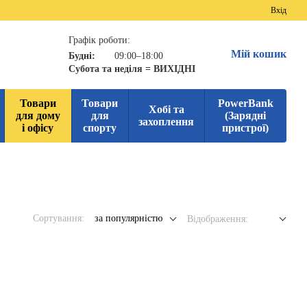
Вхід
Графік роботи:
Мій кошик
Будні:
09:00–18:00
Субота та неділя = ВИХІДНІ
Товари
Товари
PowerBank
Хобі та
для дому
для
(Зарядні
захоплення
і офісу
спорту
пристрої)
Сортування:
за популярністю
Відображення: