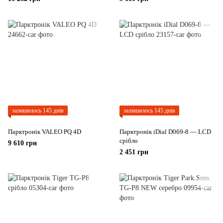
залишилось 145 днів
залишилось 145 днів
Парктронік VALEO PQ 4D
Парктронік iDial D069-8 — LCD
срібло
9 610 грн
2 451 грн