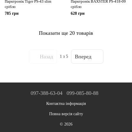
Парктронік Tiger PS-43 slim
Парктронік BAXSTER PS-418-09
срібло
срібло
785 грн
628 грн
Показати ще 20 товарів
Назад
Вперед
1
з 5
097-388-63-04
099-085-80-88
Контактна інформація
Повна версія сайту
© 2026