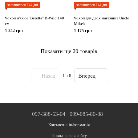
залишилося 144 дні
залишилося 144 дні
Чохол м'який "Beretta" B-Wild 140
Чохол для двох магазинів Uncle
см
Mike's
1 242 грн
1 175 грн
Показати ще 20 товарів
Назад
Вперед
1
з 8
097-388-63-04
099-085-80-88
Контактна інформація
Повна версія сайту