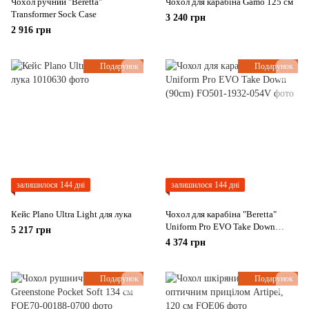
Чохол ручний "Beretta"
Чохол для карабіна Gamo 125 см
Transformer Sock Case
3 240 грн
2 916 грн
Подарунок
Подарунок
залишилося 144 дні
залишилося 144 дні
Кейс Plano Ultra Light для лука
Чохол для карабіна "Beretta"
Uniform Pro EVO Take Down
5 217 грн
(90cm)
4 374 грн
Подарунок
Подарунок