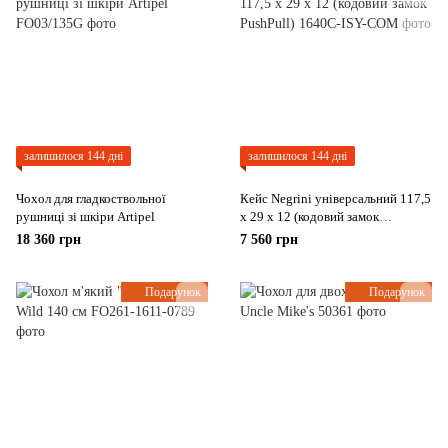
залишилося 144 дні
залишилося 144 дні
Чохол для гладкоствольної
Кейс Negrini універсальний 117,5
рушниці зі шкіри Artipel
x 29 x 12 (кодовий замок
PushPull)
18 360 грн
7 560 грн
Подарунок
Подарунок