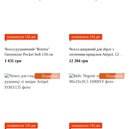
залишилося 144 дні
залишилося 144 дні
Чохол рушничний "Beretta"
Чохол шкіряний для зброї з
Greenstone Pocket Soft 134 см
оптичним прицілом Artipel, 120
см
1 631 грн
12 204 грн
Подарунок
Подарунок
залишилося 144 дні
залишилося 144 дні