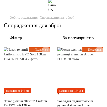
Хобі та захоплення
Спорядження для зброї
Спорядження для зброї
Фільтр
За популярністю
Подарунок
Подарунок
залишилося 144 дні
залишилося 144 дні
Чохол ручний "Beretta" Uniform
Чохол для гладкоствольної
Pro EVO Soft 138cm
рушниці зі шкіри Artipel