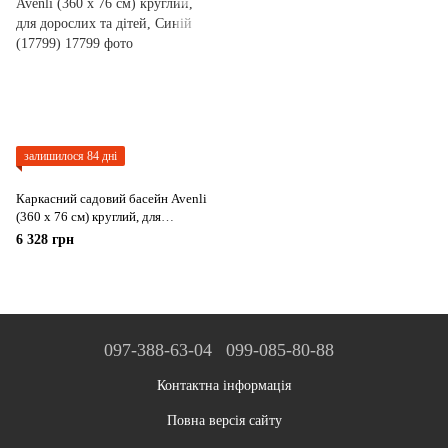
залишилося 84 дні
Каркасний садовий басейн Avenli
(360 х 76 см) круглий, для
дорослих та дітей, Синій (17799)
6 328 грн
097-388-63-04
099-085-80-88
Контактна інформація
Повна версія сайту