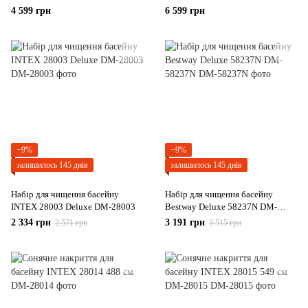
4 599 грн
6 599 грн
−9%
−9%
залишилось 145 днів
залишилось 145 днів
Набір для чищення басейну
Набір для чищення басейну
INTEX 28003 Deluxe DM-28003
Bestway Deluxe 58237N DM-
58237N
2 334 грн
3 191 грн
2 571 грн
3 515 грн