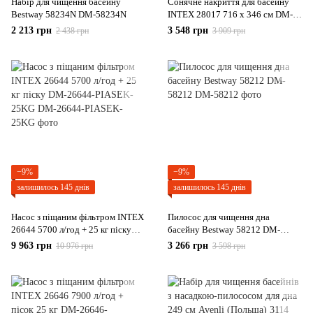
Набір для чищення басейну
Сонячне накриття для басейну
Bestway 58234N DM-58234N
INTEX 28017 716 x 346 см DM-
28017
2 213 грн
3 548 грн
2 438 грн
3 909 грн
−9%
−9%
залишилось 145 днів
залишилось 145 днів
Насос з піщаним фільтром INTEX
Пилосос для чищення дна
26644 5700 л/год + 25 кг піску
басейну Bestway 58212 DM-
DM-26644-PIASEK-25KG
58212
9 963 грн
3 266 грн
10 976 грн
3 598 грн