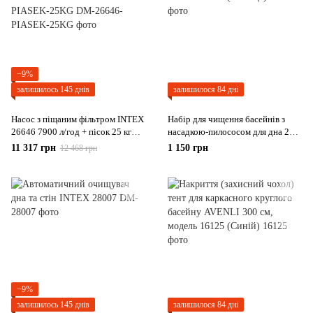
−9%
залишилось 145 днів
залишилося 84 дні
Насос з піщаним фільтром INTEX
Набір для чищення басейнів з
26646 7900 л/год + пісок 25 кг
насадкою-пилососом для дна 249
DM-26646-PIASEK-25KG
см Avenli (Польща)
11 317 грн
1 150 грн
12 468 грн
−9%
залишилось 145 днів
залишилося 84 дні