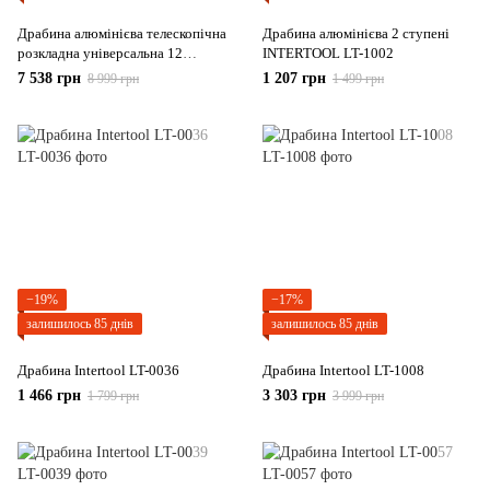
Драбина алюмінієва телескопічна
Драбина алюмінієва 2 ступені
розкладна універсальна 12
INTERTOOL LT-1002
щаблів INTERTOOL LT-3039
7 538 грн
1 207 грн
8 999 грн
1 499 грн
−19%
−17%
залишилось 85 днів
залишилось 85 днів
Драбина Intertool LT-0036
Драбина Intertool LT-1008
1 466 грн
3 303 грн
1 799 грн
3 999 грн