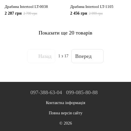
Драбина Intertool LT-0038
Драбина Intertool LT-1105
2 287 грн
2 456 грн
2 799 грн
2 999 грн
Показати ще 20 товарів
Назад
Вперед
1
з 17
097-388-63-04
099-085-80-88
Контактна інформація
Повна версія сайту
© 2026