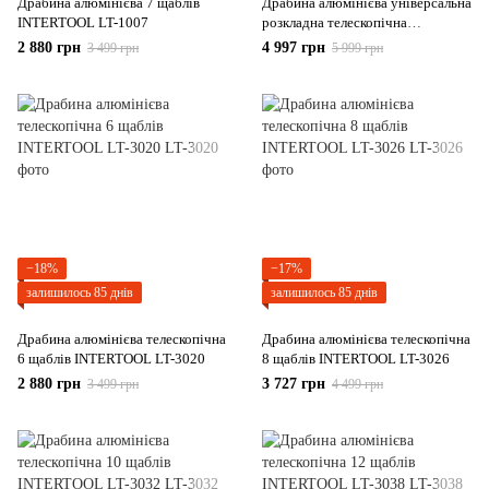
Драбина алюмінієва 7 щаблів
Драбина алюмінієва універсальна
INTERTOOL LT-1007
розкладна телескопічна
INTERTOOL LT-2044
2 880 грн
4 997 грн
3 499 грн
5 999 грн
−18%
−17%
залишилось 85 днів
залишилось 85 днів
Драбина алюмінієва телескопічна
Драбина алюмінієва телескопічна
6 щаблів INTERTOOL LT-3020
8 щаблів INTERTOOL LT-3026
2 880 грн
3 727 грн
3 499 грн
4 499 грн