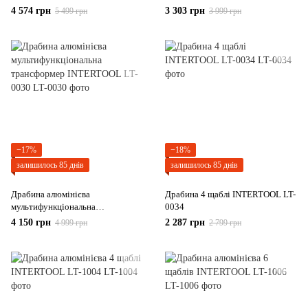
трансформер INTERTOOL LT-
трансформер INTERTOOL LT-
4 574 грн
3 303 грн
5 499 грн
3 999 грн
0029
0028
−17%
−18%
залишилось 85 днів
залишилось 85 днів
Драбина алюмінієва
Драбина 4 щаблі INTERTOOL LT-
мультифункціональна
0034
трансформер INTERTOOL LT-
4 150 грн
2 287 грн
4 999 грн
2 799 грн
0030