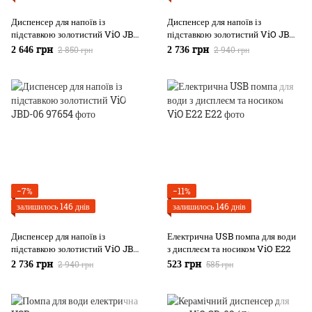
Диспенсер для напоїв із
Диспенсер для напоїв із
підставкою золотистий ViO JBD-
підставкою золотистий ViO JBD-
04 8 л
05 8 л
2 850 грн
2 940 грн
2 646 грн
2 736 грн
−7%
−11%
залишилось 146 днів
залишилось 146 днів
Диспенсер для напоїв із
Електрична USB помпа для води
підставкою золотистий ViO JBD-
з дисплеєм та носиком ViO E22
06
2 940 грн
585 грн
2 736 грн
523 грн