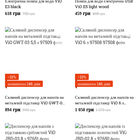
Електрична помпа для води ViO
Помпа для води електрична USB
E3 black
ViO E5 light wood
750 грн
495 грн
618 грн
459 грн
−10%
−10%
залишилось 146 днів
залишилось 146 днів
Скляний диспенсер для напоїв на
Скляний диспенсер для напоїв на
металевій підставці ViO GWT-03
металевій підставці ViO 6 л
5,5 л
97508
990 грн
1 170 грн
894 грн
1 050 грн