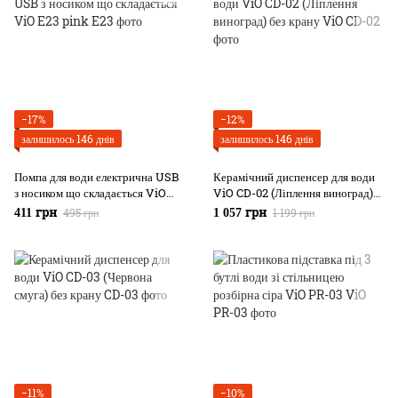
−17%
−12%
залишилось 146 днів
залишилось 146 днів
Помпа для води електрична USB
Керамічний диспенсер для води
з носиком що складається ViO
ViO CD-02 (Ліплення виноград)
E23 pink
без крану
495 грн
1 199 грн
411 грн
1 057 грн
−11%
−10%