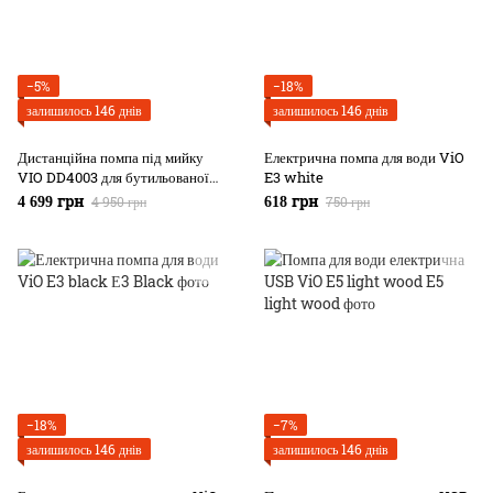
−5%
−18%
залишилось 146 днів
залишилось 146 днів
Дистанційна помпа під мийку
Електрична помпа для води ViO
VIO DD4003 для бутильованої
E3 white
води
4 950 грн
750 грн
4 699 грн
618 грн
−18%
−7%
залишилось 146 днів
залишилось 146 днів