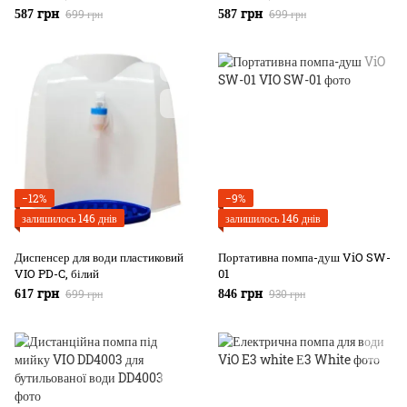
699 грн
699 грн
587 грн
587 грн
−12%
−9%
залишилось 146 днів
залишилось 146 днів
Диспенсер для води пластиковий
Портативна помпа-душ ViO SW-
VIO PD-C, білий
01
699 грн
930 грн
617 грн
846 грн