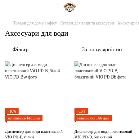
Товари для дому і офісу
Кулери для води та аксесуари
Аксесуари 
Аксесуари для води
Фільтр
За популярністю
−16%
−16%
залишилось 146 днів
залишилось 146 днів
Диспенсер для води пластиковий
Диспенсер для води пластиковий
ViO PD-B, білий
ViO PD-B, блакитний