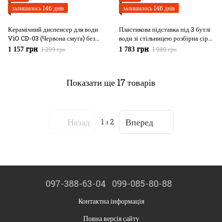
залишилось 146 днів
залишилось 146 днів
Керамічний диспенсер для води
Пластикова підставка під 3 бутлі
ViO CD-03 (Червона смуга) без
води зі стільницею розбірна сіра
крану
ViO PR-03
1 299 грн
1 980 грн
1 157 грн
1 783 грн
Показати ще 17 товарів
Назад
Вперед
1
з 2
097-388-63-04
099-085-80-88
Контактна інформація
Повна версія сайту