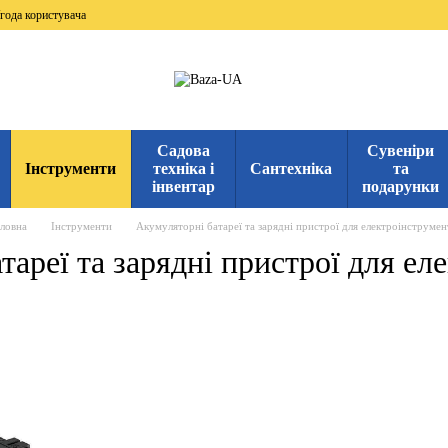
года користувача
Садова
Сувеніри
Інструменти
техніка і
Сантехніка
та
інвентар
подарунки
оловна
Інструменти
Акумуляторні батареї та зарядні пристрої для електроінструме
тареї та зарядні пристрої для ел