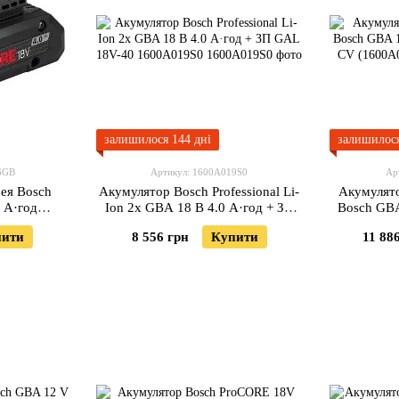
залишилося 144 дні
залишилося
6GB
Артикул: 1600A019S0
Ар
ея Bosch
Акумулятор Bosch Professional Li-
Акумулято
 А·год
Ion 2x GBA 18 В 4.0 А·год + ЗП
Bosch GB
B)
GAL 18V-40 1600A019S0
1880
пити
8 556 грн
Купити
11 88