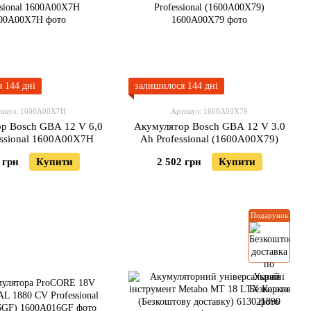
 144 дні
залишилося 144 дні
тикул: 1600A00X7H
Артикул: 1600A00X79
р Bosch GBA 12 V 6,0
Акумулятор Bosch GBA 12 V 3.0
essional 1600A00X7H
Ah Professional (1600A00X79)
 грн
Купити
2 502 грн
Купити
Подарунок