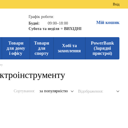
Вхід
Графік роботи:
Мій кошик
Будні:
09:00–18:00
Субота та неділя = ВИХІДНІ
Товари
Товари
PowerBank
Хобі та
для дому
для
(Зарядні
захоплення
і офісу
спорту
пристрої)
нту
ектроінструменту
Сортування:
за популярністю
Відображення: