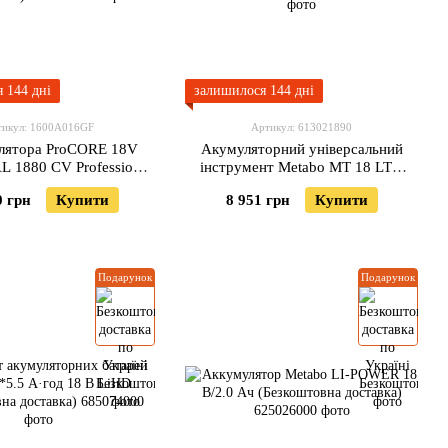
 144 дні
залишилося 144 дні
тикул: 1600A016GF
Артикул: 613021890
улятора ProCORE 18V
Акумуляторний універсальний
L 1880 CV Professional
інструмент Metabo MT 18 LTX
1600A016GF)
Каркас (Безкоштову доставку)
0 грн
Купити
8 951 грн
Купити
Подарунок
Подарунок