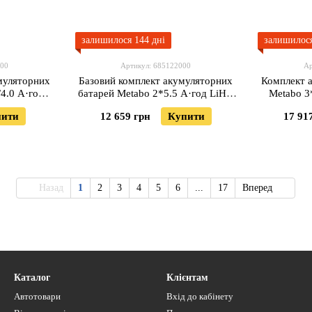
залишилося 144 дні
залишилося
000
Артикул: 685122000
Ар
муляторних
Базовий комплект акумуляторних
Комплект 
4.0 А·год
батарей Metabo 2*5.5 А·год LiHD
Metabo 3
тавка)
II (Безкоштову доставку)
(Безк
пити
12 659 грн
Купити
17 91
Назад
1
2
3
4
5
6
...
17
Вперед
Каталог
Клієнтам
Автотовари
Вхід до кабінету