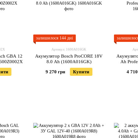
залишилося 144 дні
залишилося
02X
Артикул: 1600A016GK
Ар
sch GBA 12
Акумулятор Bosch ProCORE 18V
Акумулято
 1600Z0002X
8.0 Ah (1600A016GK)
Ah Prof
пити
9 270 грн
Купити
4 710