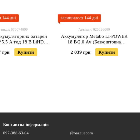
 144 дні
залишилося 144 дні
тикул: 685074000
Артикул: 625026000
акумуляторних батарей
Аккумулятор Metabo LI-POWER
*5.5 А·год 18 В LiHD
18 В/2.0 Ач (Безкоштовна
оштовна доставка)
доставка)
7 грн
Купити
2 039 грн
Купити
Контактна інформація
097-388-63-04
@bazauacom