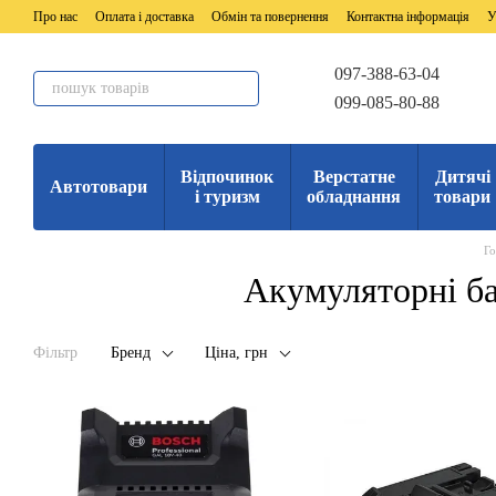
Перейти до основного контенту
Про нас
Оплата і доставка
Обмін та повернення
Контактна інформація
У
097-388-63-04
099-085-80-88
Відпочинок
Верстатне
Дитячі
Автотовари
і туризм
обладнання
товари
Г
Акумуляторні ба
Фільтр
Бренд
Ціна, грн