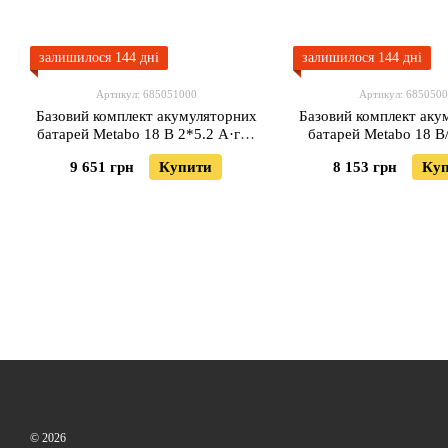
залишилося 144 дні
залишилося 144 дні
Артикул: 685051000
Артикул: 685050
Базовий комплект акумуляторних
Базовий комплект аку
батарей Metabo 18 В 2*5.2 А·год
батарей Metabo 18 В/
(Безкоштовна доставка)
(Безкоштовна дос
9 651 грн
Купити
8 153 грн
Ку
© 2026