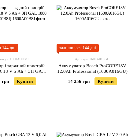
 144 дні
залишилося 144 дні
тикул: 1600A00B8J
Артикул: 1600A016GU
р і зарядний пристрій
Аккумулятор Bosch ProCORE18V
A 18 V 5 Ah + ЗП GAL
12.0Ah Professional (1600A016GU)
 CV (1600A00B8J)
6 грн
Купити
14 256 грн
Купити