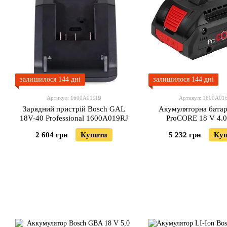
залишилося 144 дні
залишилося 144 дні
Артикул: 1600A019RJ
Артикул: 1600A01
Зарядний пристрій Bosch GAL
Акумуляторна батар
18V-40 Professional 1600A019RJ
ProCORE 18 V 4.0
(1600A016G
2 604 грн
Купити
5 232 грн
Ку