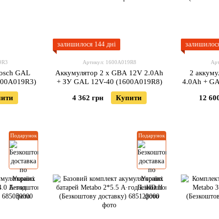
залишилося 144 дні
залишилося
9R3
Артикул: 1600A019R8
Ар
Bosch GAL
Аккумулятор 2 х GBA 12V 2.0Ah
2 аккум
1600A019R3)
+ ЗУ GAL 12V-40 (1600A019R8)
4.0Ah + GA
(
пити
4 362 грн
Купити
12 60
Подарунок
Подарунок