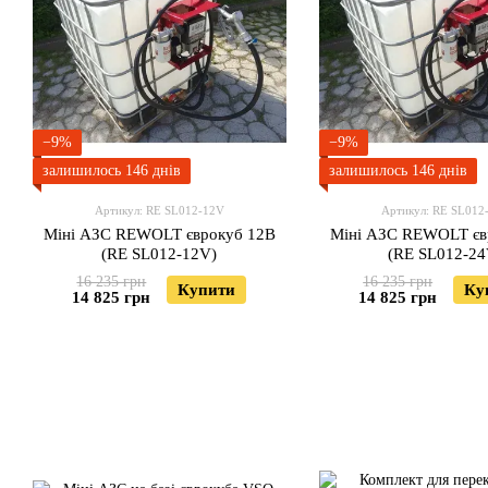
−9%
−9%
залишилось 146 днів
залишилось 146 днів
Артикул: RE SL012-12V
Артикул: RE SL012
Міні АЗС REWOLT єврокуб 12В
Міні АЗС REWOLT єв
(RE SL012-12V)
(RE SL012-24
16 235 грн
16 235 грн
Купити
Ку
14 825 грн
14 825 грн