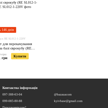
 146 днів
ул: RE SL012-1-220V
т для перекачування
на базі єврокубу (RE
L012-1-220V)
8 грн
Купити
1 грн
Контактна інформація
097-388-63-04
@bazauacom
099-085-80-88
kyivbase@gmail.com
Передзвонити вам?