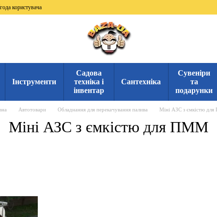
года користувача
Садова
Сувеніри
Інструменти
техніка і
Сантехніка
та
інвентар
подарунки
вна
Автотовари
Обладнання для перекачування палива
Міні АЗС з ємкістю дл
Міні АЗС з ємкістю для ПММ