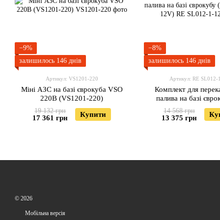
−9%
−8%
залишилось 146 днів
залишилось 146 днів
Артикул: VS1201-220
Артикул: RE SL012-
Міні АЗС на базі єврокуба VSO
Комплект для перек
220В (VS1201-220)
палива на базі євро
SL012-1-12V
19 132 грн
14 568 грн
Купити
Ку
17 361 грн
13 375 грн
© 2026
Мобільна версія