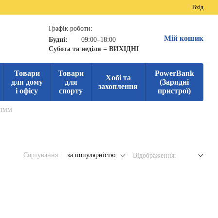
Вхід
Графік роботи:
Мій кошик
Будні:
09:00–18:00
Субота та неділя = ВИХІДНІ
Товари
Товари
PowerBank
Хобі та
для дому
для
(Зарядні
захоплення
і офісу
спорту
пристрої)
я ПММ
Сортування:
за популярністю
Відображення: