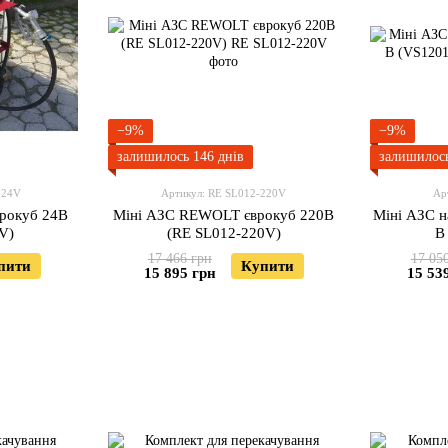
−9%
−9%
залишилось 146 днів
залишилось
-24V
Артикул: RE SL012-220V
Ар
рокуб 24В
Міні АЗС REWOLT єврокуб 220В
Міні АЗС н
V)
(RE SL012-220V)
В
17 466 грн
17 05
пити
Купити
15 895 грн
15 53