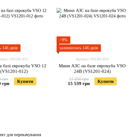
−9%
 146 днів
залишилось 146 днів
тикул: VS1201-012
Артикул: VS1201-024
а базі єврокуба VSO 12
Мини АЗС на базе еврокуба VSO
 (VS1201-012)
24В (VS1201-024)
0 грн
17 050 грн
Купити
Купити
9 грн
15 539 грн