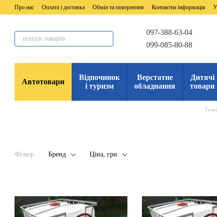
Перейти до основного контенту
Про нас
Оплата і доставка
Обмін та повернення
Контактна інформація
У
097-388-63-04
099-085-80-88
Відпочинок
Верстатне
Дитячі
Автотовари
і туризм
обладнання
товари
Голо
Фільтр
Бренд
Ціна, грн