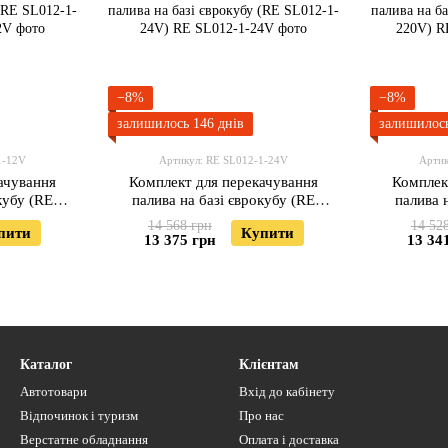
−8%
−8%
залишилось 146 днів
залишилось
1-12V
Артикул: RE SL012-1-24V
Артик
ачування
Комплект для перекачування
Комплек
кубу (RE
палива на базі єврокубу (RE
палива 
)
SL012-1-24V)
S
14 568 грн
14 52
пити
Купити
13 375 грн
13 34
Каталог
Клієнтам
Автотовари
Вхід до кабінету
Відпочинок і туризм
Про нас
Верстатне обладнання
Оплата і доставка