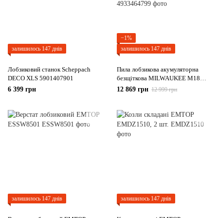
−1%
залишилось 147 днів
залишилось 147 днів
Лобзиковий станок Scheppach
Пила лобзикова акумуляторна
DECO XLS 5901407901
безщіткова MILWAUKEE M18
FBJS-0X (каркас, аксесуари,
6 399 грн
12 869 грн
12 999 грн
HDкейс)
залишилось 147 днів
залишилось 147 днів