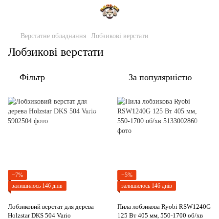
Верстатне обладнання
Лобзикові верстати
Лобзикові верстати
Фільтр
За популярністю
−7%
−5%
залишилось 146 днів
залишилось 146 днів
Лобзиковий верстат для дерева
Пила лобзикова Ryobi RSW1240G
Holzstar DKS 504 Vario
125 Вт 405 мм, 550-1700 об/хв