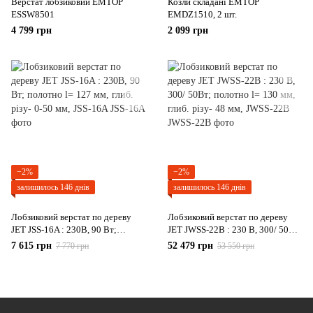
Верстат лобзиковий EMTOP
Козли складані EMTOP
ESSW8501
EMDZ1510, 2 шт.
4 799 грн
2 099 грн
−2%
−2%
залишилось 146 днів
залишилось 146 днів
Лобзиковий верстат по дереву
Лобзиковий верстат по дереву
JET JSS-16A : 230В, 90 Вт;
JET JWSS-22B : 230 В, 300/ 50Вт;
полотно l= 127 мм, глиб. різу- 0-
полотно l= 130 мм, глиб. різу- 48
7 615 грн
52 479 грн
7 770 грн
53 550 грн
50 мм, JSS-16A
мм, JWSS-22B