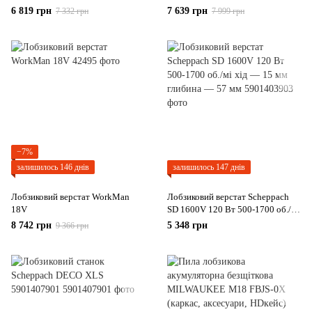
6 819 грн
7 639 грн
7 332 грн
7 999 грн
−7%
залишилось 146 днів
залишилось 147 днів
Лобзиковий верстат WorkMan
Лобзиковий верстат Scheppach
18V
SD 1600V 120 Вт 500-1700 об./мі
хід — 15 мм глибина — 57 мм
8 742 грн
5 348 грн
9 366 грн