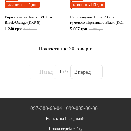
залишилось 145 днів
залишилось 145 днів
Гиря вінілова Toorx PVC 8 кг
Гиря чавунна Toorx 20 кг з
Black/Orange (KRP-8)
гумовою підставкою Black (KGV-
20)
1 240 грн
5 007 грн
1 399 грн
5 599 грн
Показати ще 20 товарів
Назад
Вперед
1
з 9
097-388-63-04
099-085-80-88
Контактна інформація
Повна версія сайту