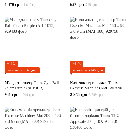
0,6 cm (MAT-120)
1 470 грн
657 грн
1 649 грн
749 грн
−11%
−11%
залишилось 145 днів
залишилось 145 днів
М'яч для фітнесу Toorx Gym Ball
Килимок під тренажер Toorx
75 cm Purple (AHF-013)
Exercise Machines Mat 180 x 90 x
0,9 cm (MAT-180)
931 грн
2 943 грн
1 049 грн
3 299 грн