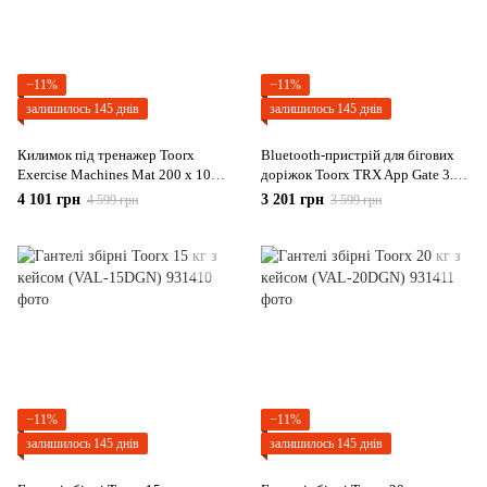
−11%
−11%
залишилось 145 днів
залишилось 145 днів
Килимок під тренажер Toorx
Bluetooth-пристрій для бігових
Exercise Machines Mat 200 x 100
доріжок Toorx TRX App Gate 3.0
x 0,9 cm (MAT-200)
(TRX-AG3.0)
4 101 грн
3 201 грн
4 599 грн
3 599 грн
−11%
−11%
залишилось 145 днів
залишилось 145 днів