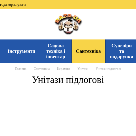
года користувача
Садова
Сувеніри
Інструменти
техніка і
Сантехніка
та
інвентар
подарунки
Головна
Сантехніка
Кераміка
Унітази
Унітази підлогові
Унітази підлогові