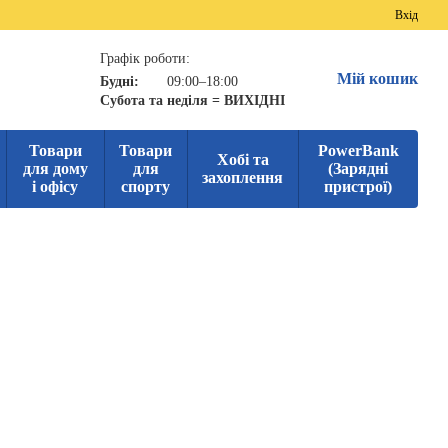
Вхід
Графік роботи:
Мій кошик
Будні:
09:00–18:00
Субота та неділя = ВИХІДНІ
Товари
Товари
PowerBank
Хобі та
для дому
для
(Зарядні
захоплення
і офісу
спорту
пристрої)