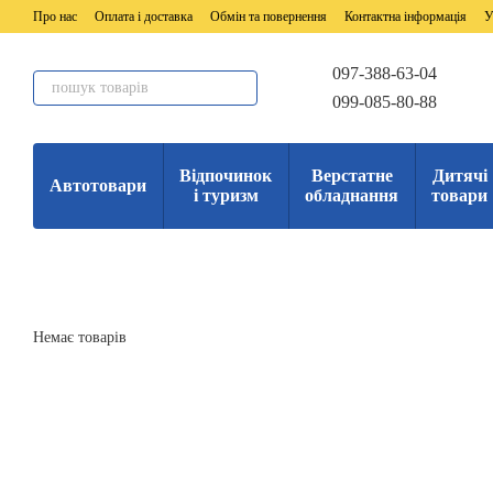
Перейти до основного контенту
Про нас
Оплата і доставка
Обмін та повернення
Контактна інформація
У
097-388-63-04
099-085-80-88
Відпочинок
Верстатне
Дитячі
Автотовари
і туризм
обладнання
товари
Немає товарів