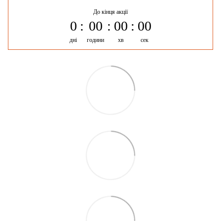
До кінця акції
0
00
00
00
дні
години
хв
сек