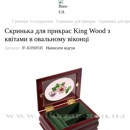
Сувеніри та подарунки
Скриньки для прикрас
Скриньки для пр
Скринька для прикрас King Wood з
квітами в овальному віконці
Артикул:
JF-K09085B
Написати відгук