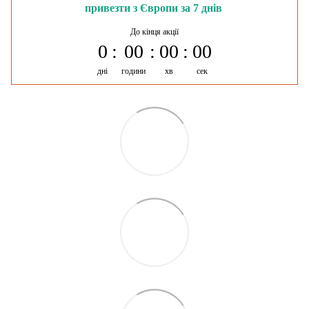
привезти з Європи за 7 днів
До кінця акції
0
00
00
00
дні
години
хв
сек