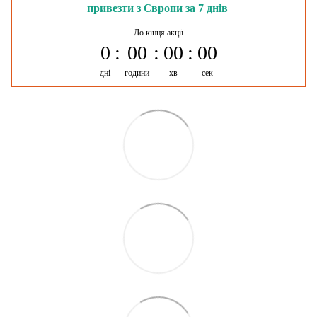
привезти з Європи за 7 днів
До кінця акції
0
00
00
00
дні
години
хв
сек