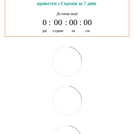
привезти з Європи за 7 днів
До кінця акції
0
00
00
00
дні
години
хв
сек