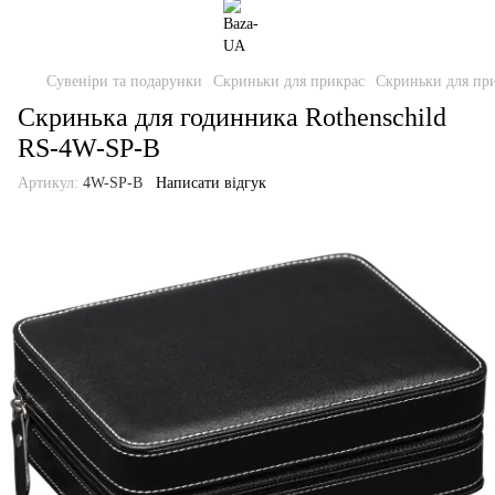
Сувеніри та подарунки
Скриньки для прикрас
Скриньки для при
Скринька для годинника Rothenschild
RS-4W-SP-B
Артикул:
4W-SP-B
Написати відгук