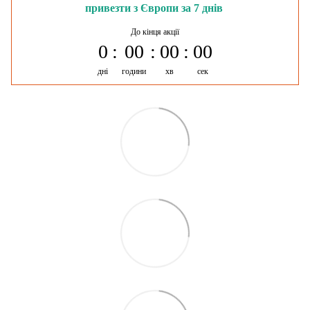
привезти з Європи за 7 днів
До кінця акції
0
00
00
00
дні
години
хв
сек