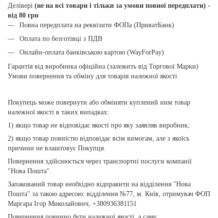
Делівері
(не на всі товари і тільки за умови повної передплати) -
від 80 грн
Повна передплата на реквізити ФОПа (ПриватБанк)
Оплата по безготівці з ПДВ
Онлайн-оплата банківською картою (WayForPay)
Гарантія від виробника офіційна (залежить від Торгової Марки)
Умови повернення та обміну для товарів належної якості
Покупець може повернути або обміняти куплений ним товар
належної якості в таких випадках:
1) якщо товар не відповідає якості про яку заявляв виробник;
2) якщо товар повністю відповідає всім вимогам, але з якоїсь
причини не влаштовує Покупця.
Повернення здійснюється через транспортні послуги компанії
"Нова Пошта".
Запакований товар необхідно відправити на відділення "Нова
Пошта" за такою адресою: відділення №77, м. Київ, отримувач ФОП
Маргара Ігор Миколайович, +380936381151
Повернення повинно бути належної якості, а саме: