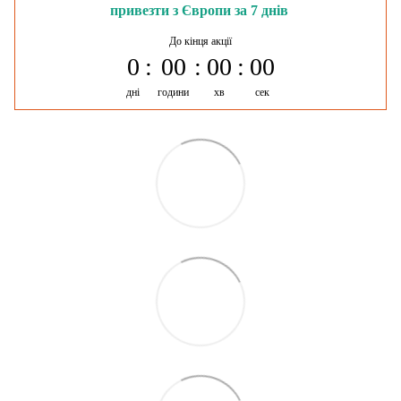
привезти з Європи за 7 днів
До кінця акції
0
00
00
00
дні
години
хв
сек