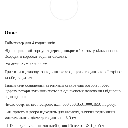
Опис
Тайммувер для 4 годинників
Відполірований корпус із дерева, покритий лаком у кілька шарів.
Всередині коробки чорний оксамит.
Розміри: 26 x 23 x 33 cm.
Три типи підзаводу: за годинниковою, проти годинникової стрілки
та обидва разом.
Тайммувер оснащений датчиками становища роторів, тобто.
щоразу ротори зупинятимуться в однаковому положення відносно
один одного.
Число обертів, що настроюється: 650,750,850,1000,1950 на добу.
Цей пристрій добре підходить для великих, важких годинників
максимальний діаметр годинника: 6,0 см.
LED - підсвічування, дисплей (TouchScreen), USB-роз'єм.