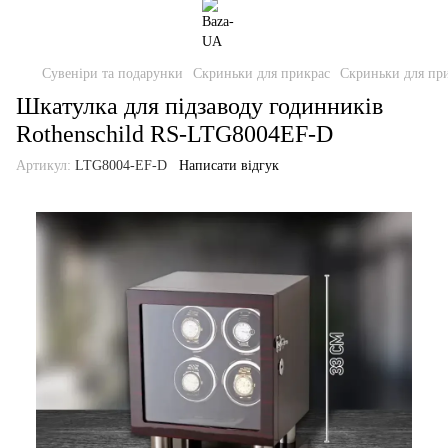
Сувеніри та подарунки
Скриньки для прикрас
Скриньки для при
Шкатулка для підзаводу годинників
Rothenschild RS-LTG8004EF-D
Артикул:
LTG8004-EF-D
Написати відгук