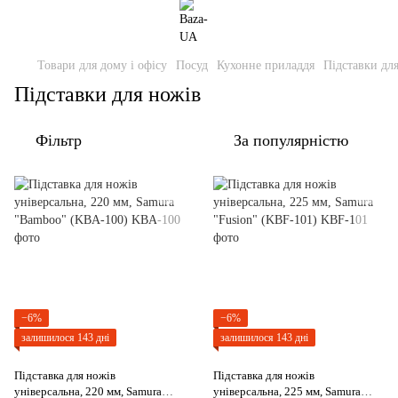
Товари для дому і офісу
Посуд
Кухонне приладдя
Підставки дл
Підставки для ножів
Фільтр
За популярністю
−6%
−6%
залишилося 143 дні
залишилося 143 дні
Підставка для ножів
Підставка для ножів
універсальна, 220 мм, Samura
універсальна, 225 мм, Samura