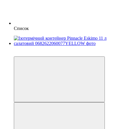
Список
−8%
залишилося 84 дні