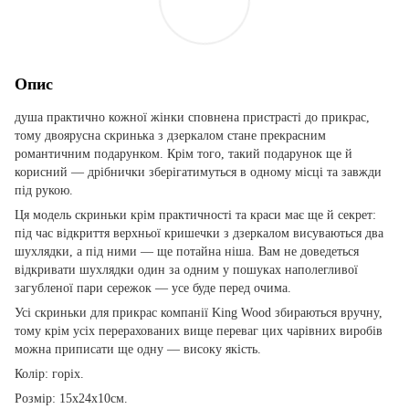
Опис
душа практично кожної жінки сповнена пристрасті до прикрас,
тому двоярусна скринька з дзеркалом стане прекрасним
романтичним подарунком. Крім того, такий подарунок ще й
корисний — дрібнички зберігатимуться в одному місці та завжди
під рукою.
Ця модель скриньки крім практичності та краси має ще й секрет:
під час відкриття верхньої кришечки з дзеркалом висуваються два
шухлядки, а під ними — ще потайна ніша. Вам не доведеться
відкривати шухлядки один за одним у пошуках наполегливої
загубленої пари сережок — усе буде перед очима.
Усі скриньки для прикрас компанії King Wood збираються вручну,
тому крім усіх перерахованих вище переваг цих чарівних виробів
можна приписати ще одну — високу якість.
Колір: горіх.
Розмір: 15х24х10см.