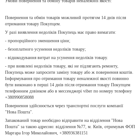
Умови повернення та обміну товарів неналежної якості:
Повернення та обмін товарів можливий протягом 14 днів після
отримання товару Покупцем.
У разі виявлення недоліків Покупець має право вимагати:
- пропорційного зменшення ціни;
- безоплатного усунення недоліків товару;
- відшкодування витрат на усунення недоліків товару.
- при виявлені недоліків товару, які не підлягають ремонту,
Покупець може запросити заміну товару або ж повернення коштів.
Інформування про отримання товару неналежної якості повинно
бути виконано в перші 14 днів після отримання товару Покупцем
телефонним дзвінком або в мессенджері viber по номеру телефону
+380990858088
Повернення здійснюється через транспортні послуги компанії
"Нова Пошта".
Запакований товар необхідно відправити на відділення "Нова
Пошта" за такою адресою: відділення №77, м. Київ, отримувач ФОП
Маргара Ігор Миколайович, +380936381151