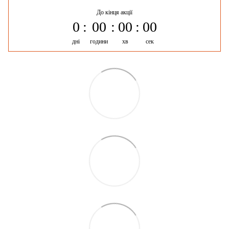
До кінця акції
0
00
00
00
дні
години
хв
сек