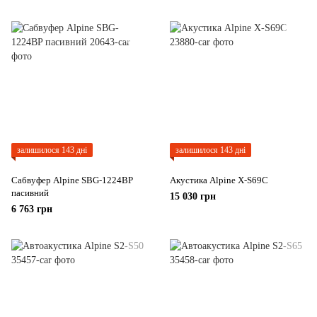
залишилося 143 дні
залишилося 143 дні
Сабвуфер Alpine SBG-1224BP
Акустика Alpine X-S69С
пасивний
15 030 грн
6 763 грн