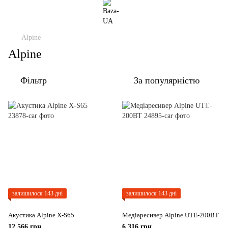
Alpine
Alpine
Фільтр
За популярністю
залишилося 143 дні
залишилося 143 дні
Акустика Alpine X-S65
Медіаресивер Alpine UTE-200BT
12 566 грн
6 316 грн