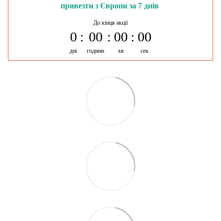
привезти з Європи за 7 днів
До кінця акції
0
00
00
00
дні
години
хв
сек