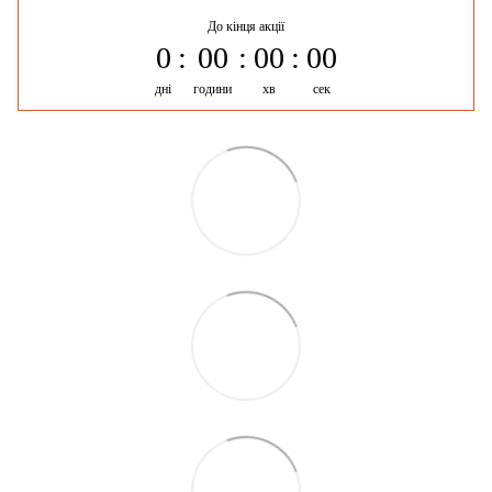
До кінця акції
0
00
00
00
дні
години
хв
сек