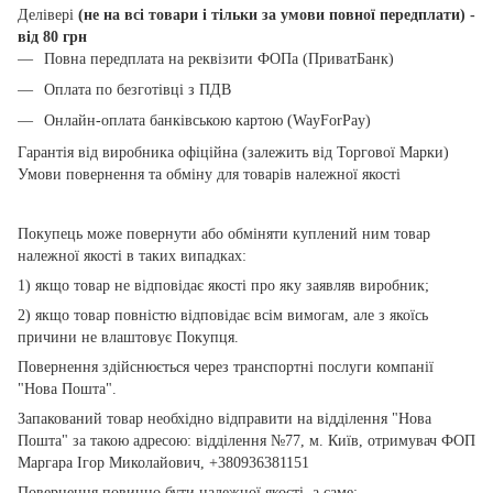
Делівері
(не на всі товари і тільки за умови повної передплати) -
від 80 грн
Повна передплата на реквізити ФОПа (ПриватБанк)
Оплата по безготівці з ПДВ
Онлайн-оплата банківською картою (WayForPay)
Гарантія від виробника офіційна (залежить від Торгової Марки)
Умови повернення та обміну для товарів належної якості
Покупець може повернути або обміняти куплений ним товар
належної якості в таких випадках:
1) якщо товар не відповідає якості про яку заявляв виробник;
2) якщо товар повністю відповідає всім вимогам, але з якоїсь
причини не влаштовує Покупця.
Повернення здійснюється через транспортні послуги компанії
"Нова Пошта".
Запакований товар необхідно відправити на відділення "Нова
Пошта" за такою адресою: відділення №77, м. Київ, отримувач ФОП
Маргара Ігор Миколайович, +380936381151
Повернення повинно бути належної якості, а саме: