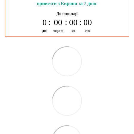
привезти з Європи за 7 днів
До кінця акції
0
00
00
00
дні
години
хв
сек