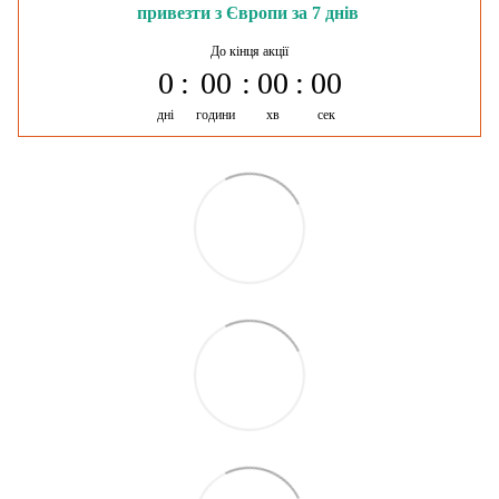
привезти з Європи за 7 днів
До кінця акції
0
00
00
00
дні
години
хв
сек