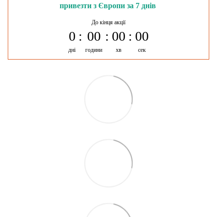
привезти з Європи за 7 днів
До кінця акції
0
00
00
00
дні
години
хв
сек