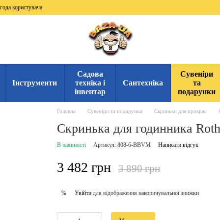
года користувача
Садова
Сувеніри
Інструменти
техніка і
Сантехніка
та
інвентар
подарунки
Головна
Сувеніри та подарунки
Скриньки для прикрас
Скринька для годинника Rot
В наявності
Артикул: 808-6-BBVM
Написати відгук
3 482 грн
3 890 грн
Увійти
для відображення накопичувальної знижки
%