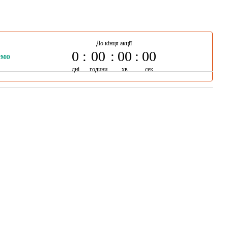
До кінця акції
0
00
00
00
емо
дні
години
хв
сек