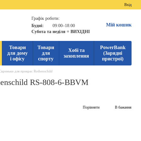
Вхід
Графік роботи:
Мій кошик
Будні:
09:00–18:00
Субота та неділя = ВИХІДНІ
Товари
Товари
PowerBank
Хобі та
для дому
для
(Зарядні
захоплення
і офісу
спорту
пристрої)
Скриньки для прикрас Rothenschild
henschild RS-808-6-BBVM
Порівняти
В бажання