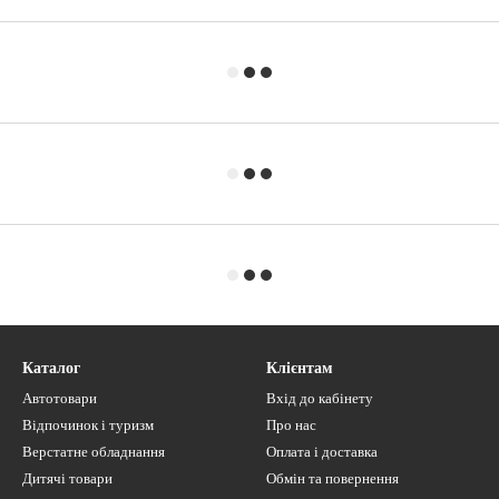
Каталог
Клієнтам
Автотовари
Вхід до кабінету
Відпочинок і туризм
Про нас
Верстатне обладнання
Оплата і доставка
Дитячі товари
Обмін та повернення