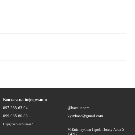
Контактна інформація
097-388-63-04
@bazauacom
099-085-80-88
kyivbase@gmail.com
Передзвонити вам?
М.Київ ,вулиця Героїв Полку Азов 5
,04212