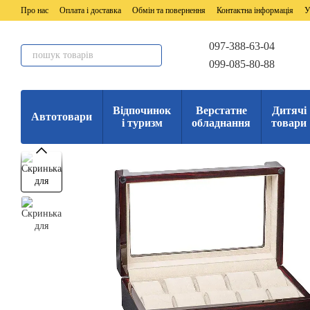
Перейти до основного контенту
Про нас
Оплата і доставка
Обмін та повернення
Контактна інформація
У
097-388-63-04
099-085-80-88
Відпочинок
Верстатне
Дитячі
Автотовари
і туризм
обладнання
товари