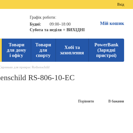
Вхід
Графік роботи:
Мій кошик
Будні:
09:00–18:00
Субота та неділя = ВИХІДНІ
Товари
Товари
PowerBank
Хобі та
для дому
для
(Зарядні
захоплення
і офісу
спорту
пристрої)
Скриньки для прикрас Rothenschild
enschild RS-806-10-EC
Порівняти
В бажання