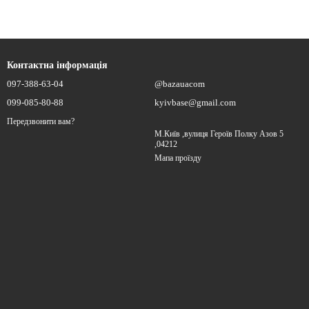
Контактна інформація
097-388-63-04
@bazauacom
099-085-80-88
kyivbase@gmail.com
Передзвонити вам?
М.Київ ,вулиця Героїв Полку Азов 5
,04212
Мапа проїзду