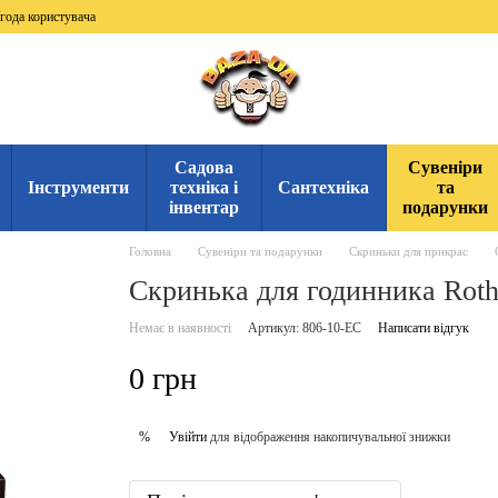
года користувача
Садова
Сувеніри
Інструменти
техніка і
Сантехніка
та
інвентар
подарунки
Головна
Сувеніри та подарунки
Скриньки для прикрас
Скринька для годинника Roth
Немає в наявності
Артикул: 806-10-EC
Написати відгук
0 грн
Увійти
для відображення накопичувальної знижки
%