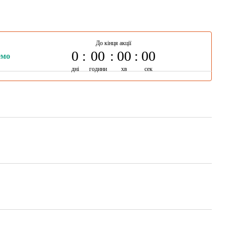
До кінця акції
0
00
00
00
емо
дні
години
хв
сек