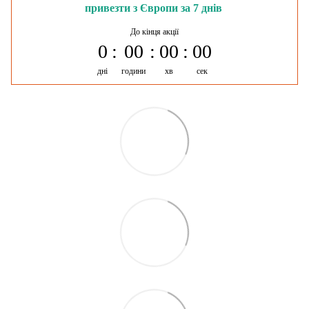
привезти з Європи за 7 днів
До кінця акції
0
00
00
00
дні
години
хв
сек