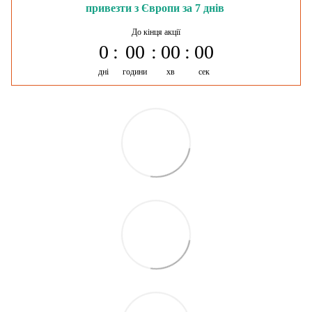
привезти з Європи за 7 днів
До кінця акції
0
00
00
00
дні
години
хв
сек