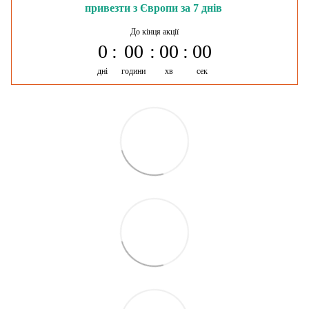
привезти з Європи за 7 днів
До кінця акції
0
00
00
00
дні
години
хв
сек