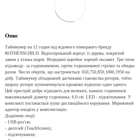
Опис
Тайммувер на 12 годин від відомого німецького бренду
ROTHENSCHILD. Відполірований корпус із дерева, покритий
лаком у кілька шарів. Всередині коробки чорний оксамит. Три типи
підзаводу: за годинниковою, проти годинникової стрілки та обидва
разом. Число обертів, що настроюється: 650,750,850,1000,1950 на
добу. Тайммувер обладнаний датчиками становства роторів, тобто.
щоразу ротори зупинятимуться однаково відносно один одного.
Цей пристрій добре підходить для великих, важких годинників
максимальний діаметр годинника: 6,0 см. LED - підсвічування. У
комплекті постачається пульт дистанційного керування. Мережевий
адаптер входить у комплектацію.
Додаткові опції:
- USB-роз'єм;
- дисплей (TouchScreen);
- підсвічування;