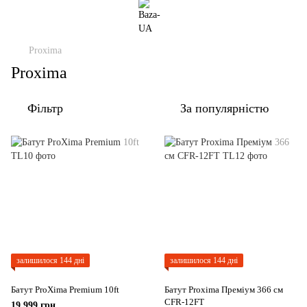
Proxima
Proxima
Фільтр
За популярністю
залишилося 144 дні
залишилося 144 дні
Батут ProXima Premium 10ft
Батут Proxima Преміум 366 см
CFR-12FT
19 999 грн