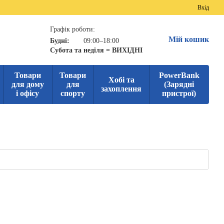
Вхід
Графік роботи:
Мій кошик
Будні:
09:00–18:00
Субота та неділя = ВИХІДНІ
Товари
Товари
PowerBank
Хобі та
для дому
для
(Зарядні
захоплення
і офісу
спорту
пристрої)