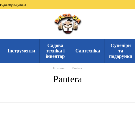
года користувача
Садова
Сувеніри
Інструменти
техніка і
Сантехніка
та
інвентар
подарунки
Головна
Pantera
Pantera