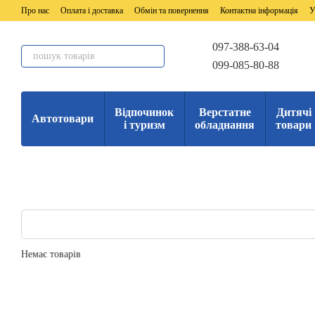
Перейти до основного контенту
Про нас
Оплата і доставка
Обмін та повернення
Контактна інформація
У
097-388-63-04
099-085-80-88
Відпочинок
Верстатне
Дитячі
Автотовари
і туризм
обладнання
товари
Немає товарів