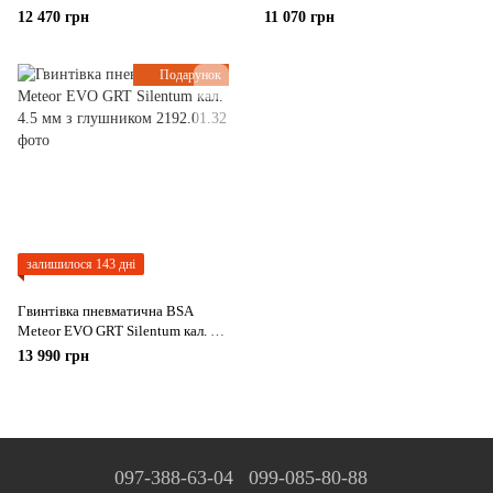
мм із глушником
12 470 грн
11 070 грн
Подарунок
залишилося 143 дні
Гвинтівка пневматична BSA
Meteor EVO GRT Silentum кал. 4.5
мм з глушником
13 990 грн
097-388-63-04
099-085-80-88