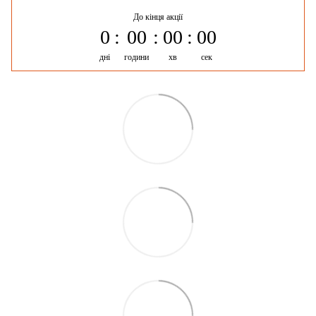
До кінця акції
0
00
00
00
дні
години
хв
сек